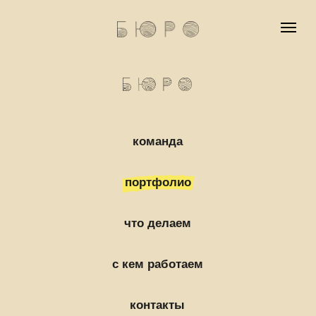
команда
команда
портфолио
к
портфолио
что делаем
с кем работаем
что делаем
с кем работаем
контакты