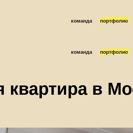
S = 270 м2
проект Loft & Home
команда
портфолио
команда
портфолио
 квартира в Мо