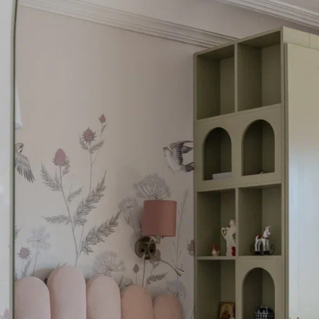
е парка Никола Ленивец