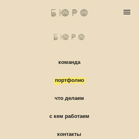
команда
команда
портфолио
к
портфолио
что делаем
с кем работаем
что делаем
с кем работаем
контакты